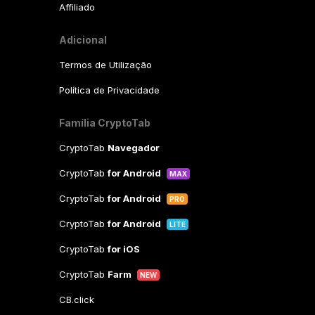
Affiliado
Adicional
Termos de Utilização
Política de Privacidade
Família CryptoTab
CryptoTab
Navegador
CryptoTab
for Android
MAX
CryptoTab
for Android
PRO
CryptoTab
for Android
LITE
CryptoTab
for iOS
CryptoTab
Farm
NEW
CB.click