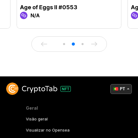
Age of Eggs II #0553
Ag
N/A
PT
Geral
Visão geral
Visualizar no Opensea