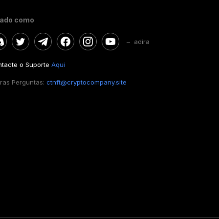
gado como
– adira
tacte o Suporte
Aqui
ras Perguntas:
ctnft@cryptocompany.site