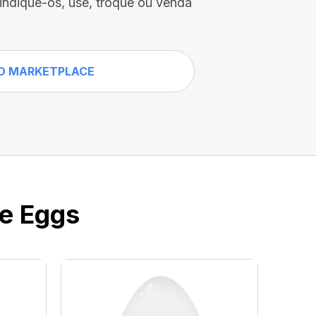
vindique-os, use, troque ou venda
O MARKETPLACE
ve Eggs