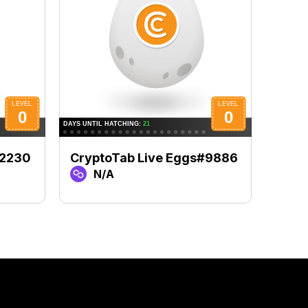
#2230
CryptoTab Live Eggs#9886
Cryp
N/A
N