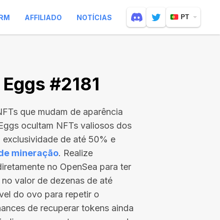
RM
AFFILIADO
NOTÍCIAS
PT
 Eggs #2181
 NFTs que mudam de aparência
 Eggs ocultam NFTs valiosos dos
exclusividade de até 50% e
 de mineração
. Realize
 diretamente no OpenSea para ter
 no valor de
dezenas de até
vel do ovo para repetir o
ances de recuperar tokens ainda