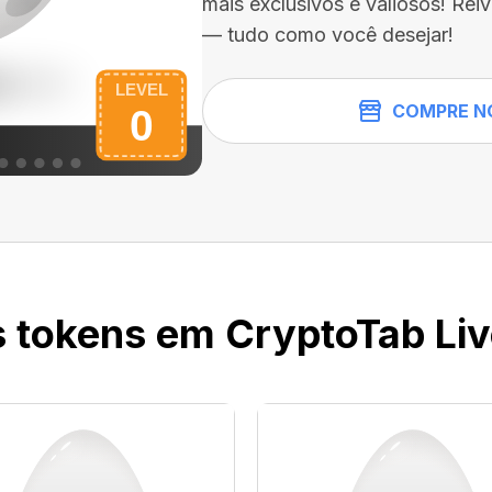
mais exclusivos e valiosos! Rei
— tudo como você desejar!
COMPRE N
 tokens em CryptoTab Li