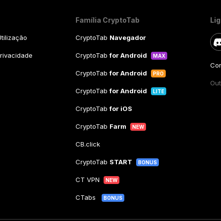
Família CryptoTab
Li
tilização
CryptoTab
Navegador
Privacidade
CryptoTab
for Android
MAX
Con
CryptoTab
for Android
PRO
Out
CryptoTab
for Android
LITE
CryptoTab
for iOS
CryptoTab
Farm
NEW
CB.click
CryptoTab
START
BONUS
CT VPN
NEW
CTabs
BONUS