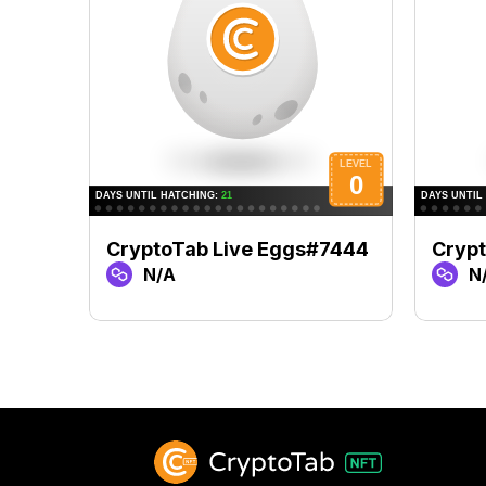
CryptoTab Live Eggs#7444
Cryp
N/A
N