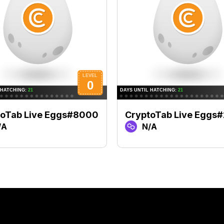
toTab Live Eggs#8000
CryptoTab Live Eggs
/A
N/A