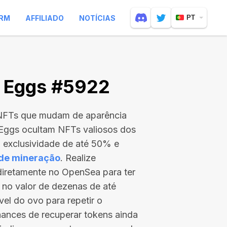
RM
AFFILIADO
NOTÍCIAS
PT
e Eggs #5922
 NFTs que mudam de aparência
 Eggs ocultam NFTs valiosos dos
exclusividade de até 50% e
 de mineração
. Realize
 diretamente no OpenSea para ter
 no valor de
dezenas de até
vel do ovo para repetir o
ances de recuperar tokens ainda