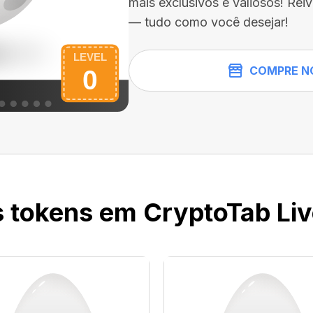
mais exclusivos e valiosos! Rei
— tudo como você desejar!
COMPRE N
 tokens em CryptoTab Li