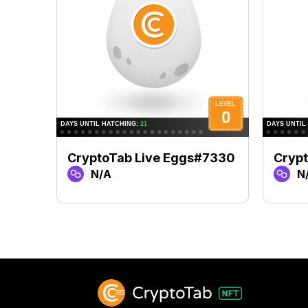
CryptoTab Live Eggs#7330
Cryp
N/A
N