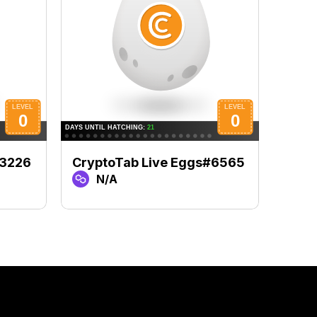
#3226
CryptoTab Live Eggs#6565
Cryp
N/A
N