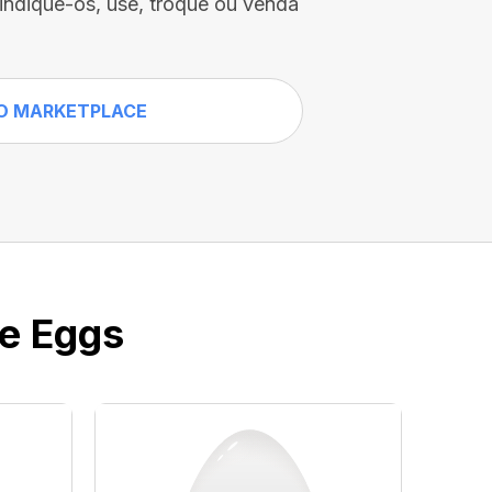
vindique-os, use, troque ou venda
O MARKETPLACE
ve Eggs