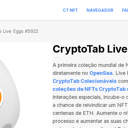
CT NFT
NAVEGADOR
FA
b Live Eggs #5922
CryptoTab Liv
A primeira coleção mundial de
diretamente no
OpenSea
. Live
CryptoTab Colecionáveis
com 
coleções de NFTs CryptoTab
interações especiais, incube-o
a chance de reivindicar um NFT
centenas de ETH
. Aumente o ní
processo e aumentar as suas ch