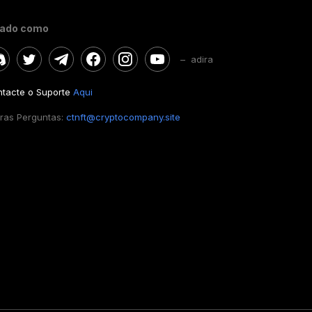
gado como
– adira
tacte o Suporte
Aqui
ras Perguntas:
ctnft@cryptocompany.site