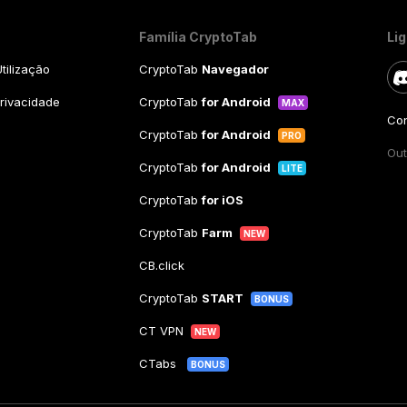
Família CryptoTab
Li
tilização
CryptoTab
Navegador
Privacidade
CryptoTab
for Android
MAX
Con
CryptoTab
for Android
PRO
Out
CryptoTab
for Android
LITE
CryptoTab
for iOS
CryptoTab
Farm
NEW
CB.click
CryptoTab
START
BONUS
CT VPN
NEW
CTabs
BONUS