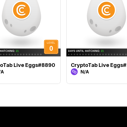
toTab Live Eggs#8890
CryptoTab Live Eggs
/A
N/A