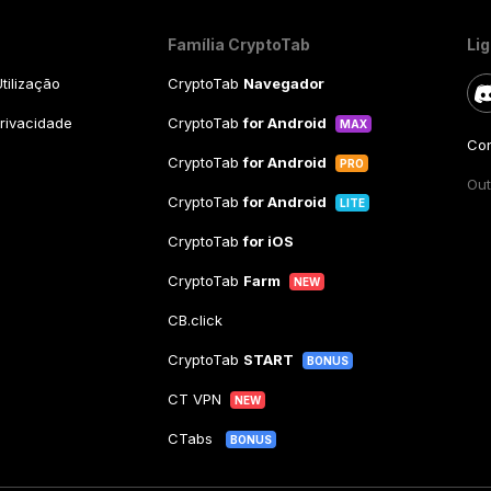
Família CryptoTab
Li
tilização
CryptoTab
Navegador
Privacidade
CryptoTab
for Android
MAX
Con
CryptoTab
for Android
PRO
Out
CryptoTab
for Android
LITE
CryptoTab
for iOS
CryptoTab
Farm
NEW
CB.click
CryptoTab
START
BONUS
CT VPN
NEW
CTabs
BONUS