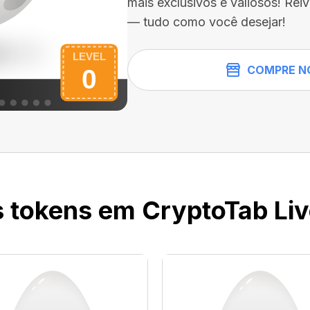
mais exclusivos e valiosos! Rei
— tudo como você desejar!
COMPRE N
 tokens em CryptoTab Li