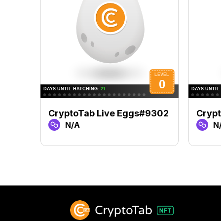
CryptoTab Live Eggs#9302
Cryp
N/A
N