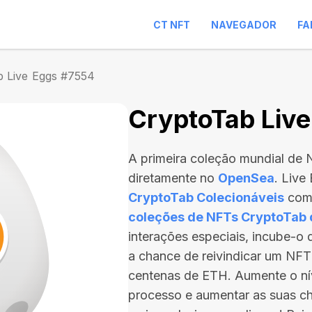
CT NFT
NAVEGADOR
FA
b Live Eggs #7554
CryptoTab Liv
A primeira coleção mundial de
diretamente no
OpenSea
. Live
CryptoTab Colecionáveis
com 
coleções de NFTs CryptoTab
interações especiais, incube-o
a chance de reivindicar um NFT
centenas de ETH
. Aumente o ní
processo e aumentar as suas ch