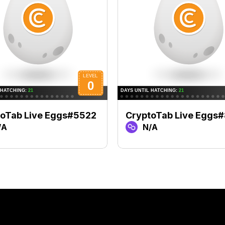
toTab Live Eggs#5522
CryptoTab Live Eggs
/A
N/A