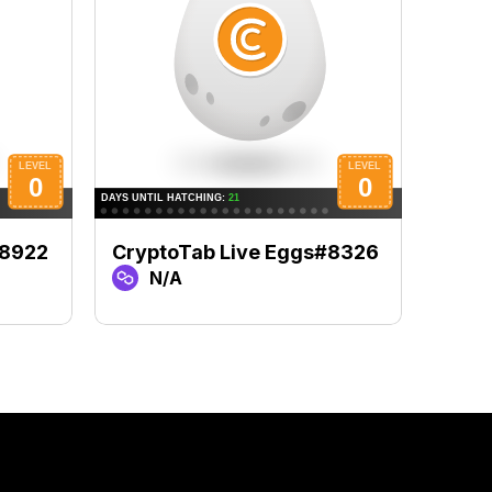
#8922
CryptoTab Live Eggs#8326
Cryp
N/A
N