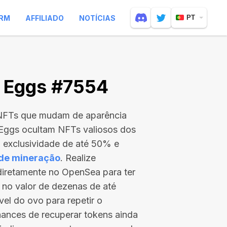
RM
AFFILIADO
NOTÍCIAS
PT
e Eggs #7554
 NFTs que mudam de aparência
 Eggs ocultam NFTs valiosos dos
exclusividade de até 50% e
 de mineração
. Realize
 diretamente no OpenSea para ter
 no valor de
dezenas de até
vel do ovo para repetir o
ances de recuperar tokens ainda