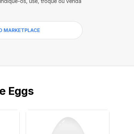
vindique-os, use, troque ou venda
O MARKETPLACE
ve Eggs