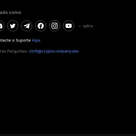
gado como
– adira
tacte o Suporte
Aqui
ras Perguntas:
ctnft@cryptocompany.site