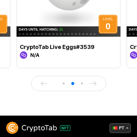
CryptoTab Live Eggs#3539
Cr
N/A
PT