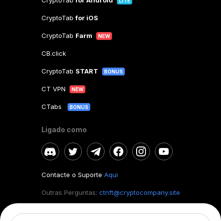
CryptoTab
for Android
LITE
CryptoTab
for iOS
CryptoTab
Farm
NEW
CB.click
CryptoTab
START
BONUS
CT VPN
NEW
CTabs
BONUS
Ligado como
Contacte o Suporte
Aqui
Outras Perguntas:
ctnft@cryptocompany.site