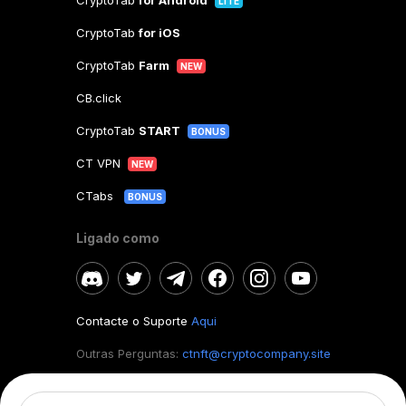
CryptoTab
for Android
LITE
CryptoTab
for iOS
CryptoTab
Farm
NEW
CB.click
CryptoTab
START
BONUS
CT VPN
NEW
CTabs
BONUS
Ligado como
Contacte o Suporte
Aqui
Outras Perguntas:
ctnft@cryptocompany.site