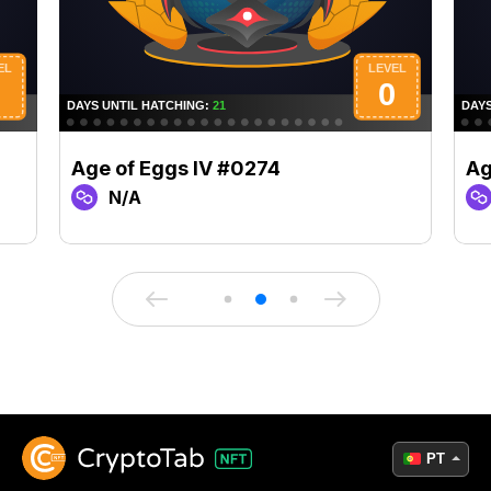
Age of Eggs IV #0274
Ag
N/A
PT