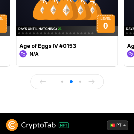
Age of Eggs IV #0153
Ag
N/A
PT