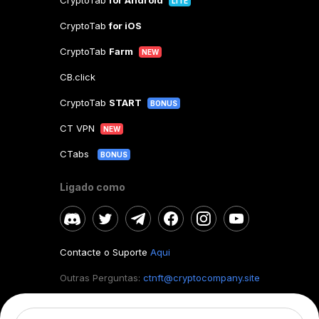
CryptoTab
for Android
LITE
CryptoTab
for iOS
CryptoTab
Farm
NEW
CB.click
CryptoTab
START
BONUS
CT VPN
NEW
CTabs
BONUS
Ligado como
Contacte o Suporte
Aqui
Outras Perguntas:
ctnft@cryptocompany.site