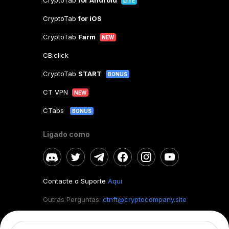
CryptoTab
for Android
LITE
CryptoTab
for iOS
CryptoTab
Farm
NEW
CB.click
CryptoTab
START
BONUS
CT VPN
NEW
CTabs
BONUS
Ligado como
Contacte o Suporte
Aqui
Outras Perguntas:
ctnft@cryptocompany.site