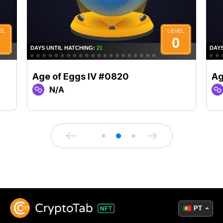
Age of Eggs IV #0820
Ag
N/A
PT