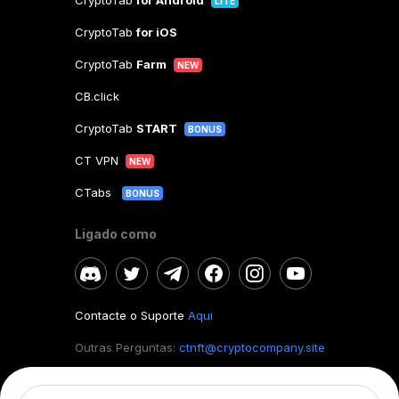
CryptoTab
for Android
LITE
CryptoTab
for iOS
CryptoTab
Farm
NEW
CB.click
CryptoTab
START
BONUS
CT VPN
NEW
CTabs
BONUS
Ligado como
Contacte o Suporte
Aqui
Outras Perguntas:
ctnft@cryptocompany.site