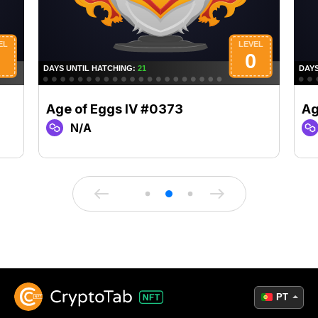
Age of Eggs IV #0373
Ag
N/A
PT