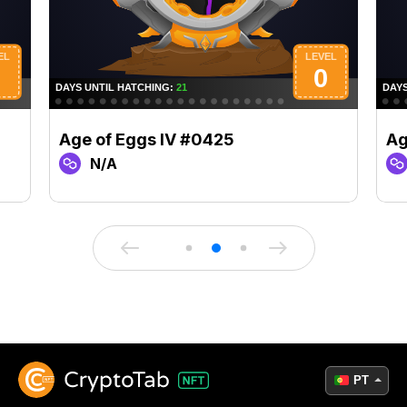
Age of Eggs IV #0425
Ag
N/A
PT