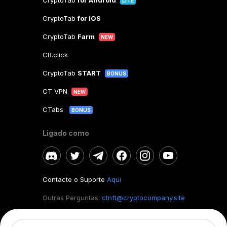
CryptoTab
for Android
LITE
CryptoTab
for iOS
CryptoTab
Farm
NEW
CB.click
CryptoTab
START
BONUS
CT VPN
NEW
CTabs
BONUS
Ligado como
Contacte o Suporte
Aqui
Outras Perguntas:
ctnft@cryptocompany.site