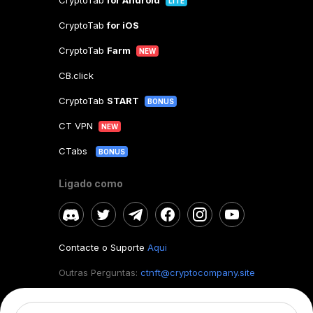
CryptoTab
for Android
LITE
CryptoTab
for iOS
CryptoTab
Farm
NEW
CB.click
CryptoTab
START
BONUS
CT VPN
NEW
CTabs
BONUS
Ligado como
Contacte o Suporte
Aqui
Outras Perguntas:
ctnft@cryptocompany.site