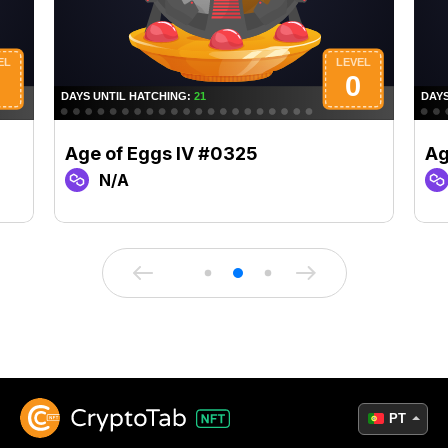
Age of Eggs IV #0325
Ag
N/A
PT