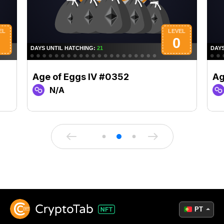
Age of Eggs IV #0352
Ag
N/A
PT