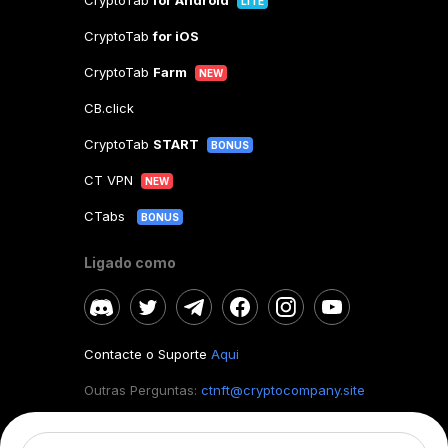
CryptoTab
for Android
LITE
CryptoTab
for iOS
CryptoTab
Farm
NEW
CB.click
CryptoTab
START
BONUS
CT VPN
NEW
CTabs
BONUS
Ligado como
Contacte o Suporte
Aqui
Outras Perguntas:
ctnft@cryptocompany.site