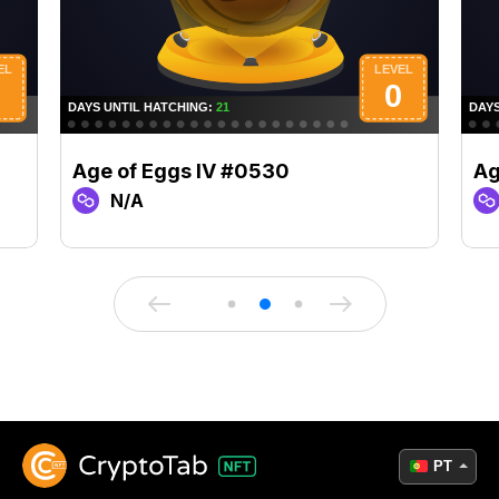
Age of Eggs IV #0530
Ag
N/A
PT