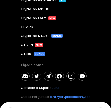
CryptoTab
for Android
LITE
CryptoTab
for iOS
CryptoTab
Farm
NEW
CB.click
CryptoTab
START
BONUS
CT VPN
NEW
CTabs
BONUS
Ligado como
Contacte o Suporte
Aqui
Outras Perguntas:
ctnft@cryptocompany.site