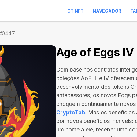
CT NFT
NAVEGADOR
FA
 #0447
Age of Eggs I
Com base nos contratos intelig
coleções AoE III e IV oferecem
desenvolvimento dos tokens C
antecessores, os novos Eggs p
choquem continuamente novos
CryptoTab
. Mas os benefício
por novos benefícios incríveis:
um nome a ele, receber uma com