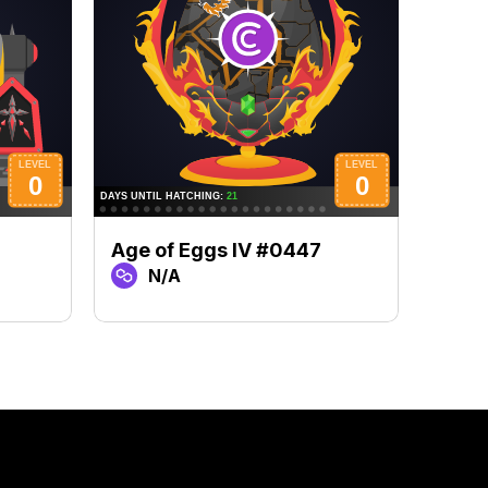
Age of Eggs IV #0447
Age 
N/A
N