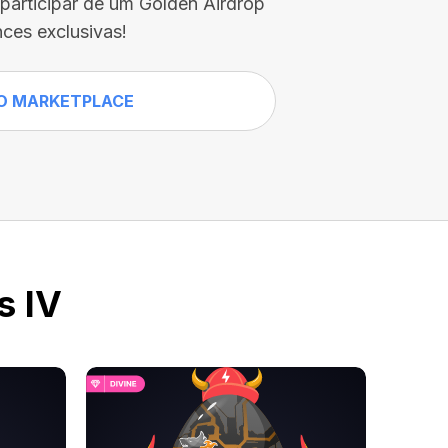
participar de um Golden Airdrop
ces exclusivas!
O MARKETPLACE
s IV