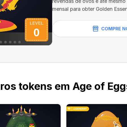
revendas de ovos e até mesmo 
mensal para obter Golden Essen
COMPRE N
ros tokens em Age of Egg