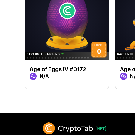
Age of Eggs IV #0172
Age o
N/A
N