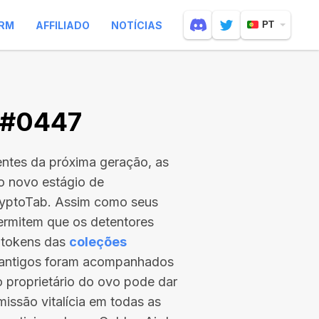
RM
AFFILIADO
NOTÍCIAS
PT
V #0447
entes da próxima geração, as
 o novo estágio de
ryptoTab. Assim como seus
ermitem que os detentores
 tokens das
coleções
s antigos foram acompanhados
 o proprietário do ovo pode dar
issão vitalícia em todas as