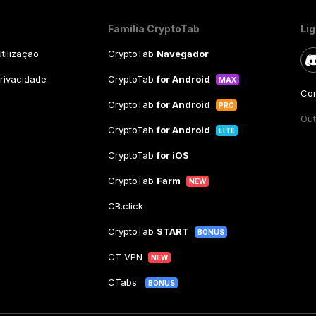
Família CryptoTab
Li
tilização
CryptoTab
Navegador
Privacidade
CryptoTab
for Android
MAX
Con
CryptoTab
for Android
PRO
Out
CryptoTab
for Android
LITE
CryptoTab
for iOS
CryptoTab
Farm
NEW
CB.click
CryptoTab
START
BONUS
CT VPN
NEW
CTabs
BONUS