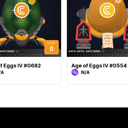
f Eggs IV #0682
Age of Eggs IV #0554
/A
N/A