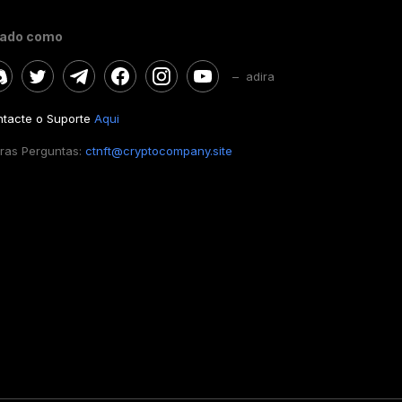
gado como
– adira
tacte o Suporte
Aqui
ras Perguntas:
ctnft@cryptocompany.site