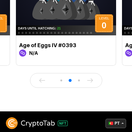
Age of Eggs IV #0393
Ag
N/A
PT