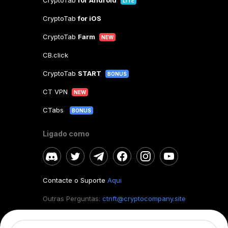
CryptoTab
for Android
LITE
CryptoTab
for iOS
CryptoTab
Farm
NEW
CB.click
CryptoTab
START
BONUS
CT VPN
NEW
CTabs
BONUS
Ligado como
Contacte o Suporte
Aqui
Outras Perguntas:
ctnft@cryptocompany.site