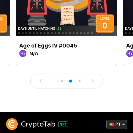
Age of Eggs IV #0045
Ag
N/A
PT