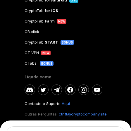
CryptoTab
for Android
LITE
CryptoTab
for iOS
CryptoTab
Farm
NEW
CB.click
CryptoTab
START
BONUS
CT VPN
NEW
CTabs
BONUS
Ligado como
Contacte o Suporte
Aqui
Outras Perguntas:
ctnft@cryptocompany.site