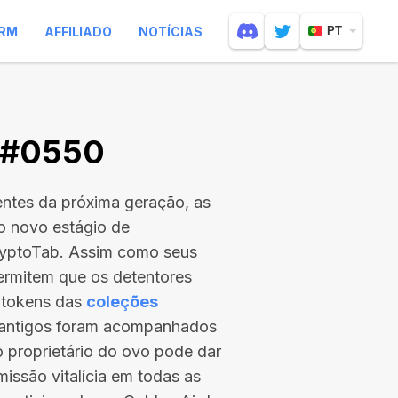
RM
AFFILIADO
NOTÍCIAS
PT
V #0550
entes da próxima geração, as
 o novo estágio de
ryptoTab. Assim como seus
ermitem que os detentores
 tokens das
coleções
s antigos foram acompanhados
 o proprietário do ovo pode dar
issão vitalícia em todas as