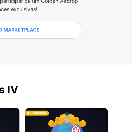
participar de um Golden Airdrop
ces exclusivas!
O MARKETPLACE
s IV