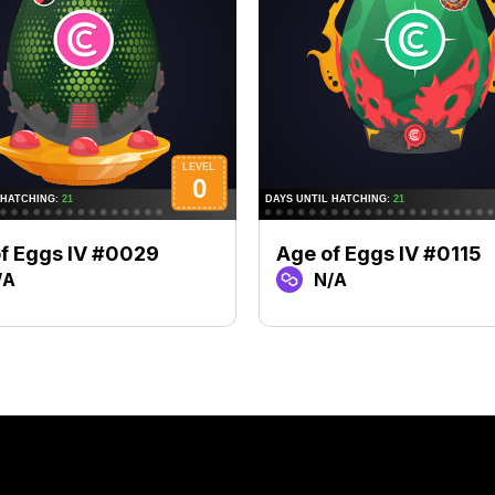
f Eggs IV #0029
Age of Eggs IV #0115
/A
N/A