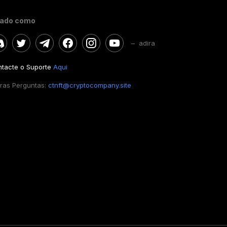
gado como
– adira
tacte o Suporte
Aqui
ras Perguntas:
ctnft@cryptocompany.site