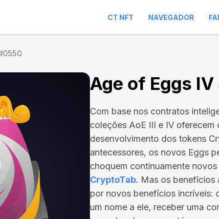
CT NFT
NAVEGADOR
FA
 #0550
Age of Eggs I
Com base nos contratos intelig
coleções AoE III e IV oferecem
desenvolvimento dos tokens C
antecessores, os novos Eggs p
choquem continuamente novos
CryptoTab
. Mas os benefício
por novos benefícios incríveis:
um nome a ele, receber uma com