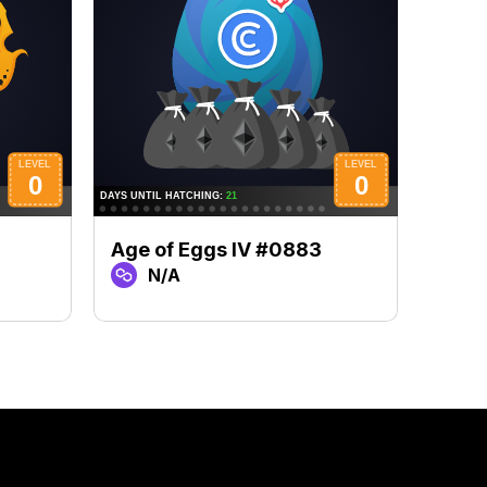
Age of Eggs IV #0883
Age 
N/A
N