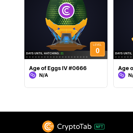
Age of Eggs IV #0666
Age o
N/A
N