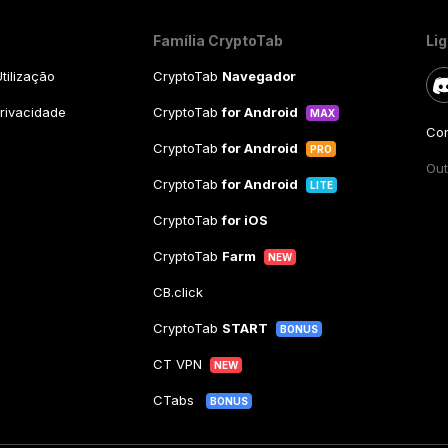
Família CryptoTab
Li
tilização
CryptoTab
Navegador
Privacidade
CryptoTab
for Android
MAX
Con
CryptoTab
for Android
PRO
Out
CryptoTab
for Android
LITE
CryptoTab
for iOS
CryptoTab
Farm
NEW
CB.click
CryptoTab
START
BONUS
CT VPN
NEW
CTabs
BONUS