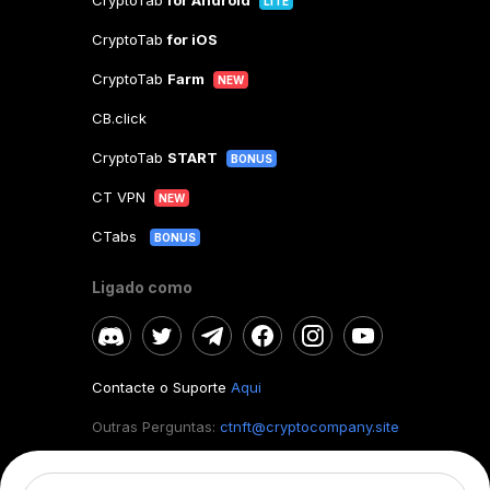
CryptoTab
for Android
LITE
CryptoTab
for iOS
CryptoTab
Farm
NEW
CB.click
CryptoTab
START
BONUS
CT VPN
NEW
CTabs
BONUS
Ligado como
Contacte o Suporte
Aqui
Outras Perguntas:
ctnft@cryptocompany.site