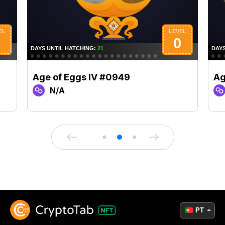
Age of Eggs IV #0949
Ag
N/A
PT