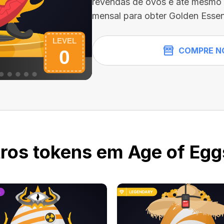
revendas de ovos e até mesmo 
mensal para obter Golden Essen
COMPRE N
ros tokens em Age of Egg