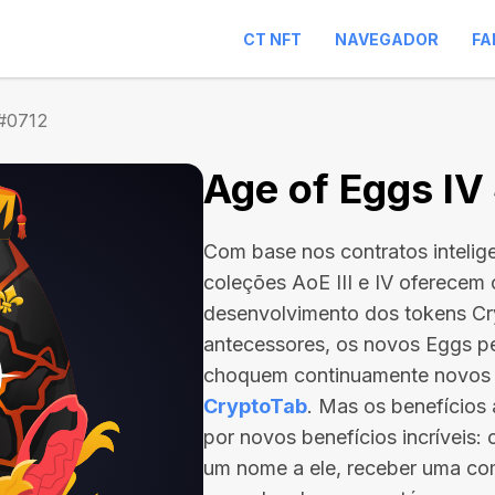
CT NFT
NAVEGADOR
FA
 #0712
Age of Eggs IV
Com base nos contratos intelig
coleções AoE III e IV oferecem
desenvolvimento dos tokens C
antecessores, os novos Eggs p
choquem continuamente novos
CryptoTab
. Mas os benefício
por novos benefícios incríveis:
um nome a ele, receber uma com