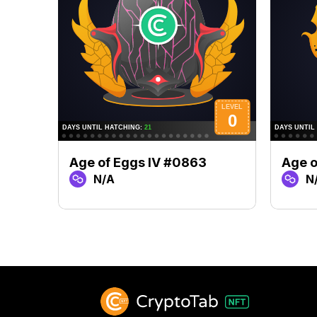
Age of Eggs IV #0863
Age o
N/A
N