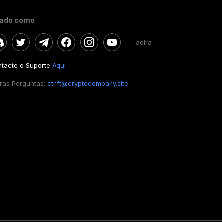
gado como
– adira
tacte o Suporte
Aqui
ras Perguntas:
ctnft@cryptocompany.site