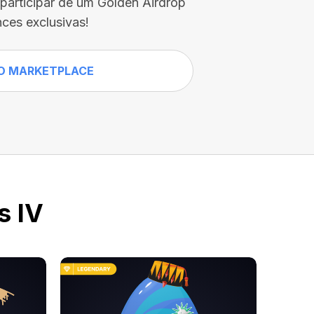
participar de um Golden Airdrop
ces exclusivas!
O MARKETPLACE
s IV