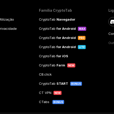
Família CryptoTab
Li
tilização
CryptoTab
Navegador
Privacidade
CryptoTab
for Android
MAX
Con
CryptoTab
for Android
PRO
Out
CryptoTab
for Android
LITE
CryptoTab
for iOS
CryptoTab
Farm
NEW
CB.click
CryptoTab
START
BONUS
CT VPN
NEW
CTabs
BONUS