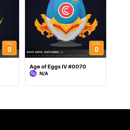
Age of Eggs IV #0070
Age 
N/A
N