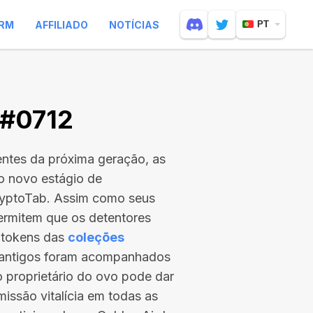
RM
AFFILIADO
NOTÍCIAS
PT
 #0712
entes da próxima geração, as
 o novo estágio de
ryptoTab. Assim como seus
ermitem que os detentores
 tokens das
coleções
s antigos foram acompanhados
 o proprietário do ovo pode dar
issão vitalícia em todas as