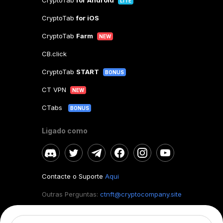
CryptoTab
for Android
LITE
CryptoTab
for iOS
CryptoTab
Farm
NEW
CB.click
CryptoTab
START
BONUS
CT VPN
NEW
CTabs
BONUS
Ligado como
Contacte o Suporte
Aqui
Outras Perguntas:
ctnft@cryptocompany.site