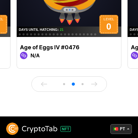
Age of Eggs IV #0476
Ag
N/A
PT