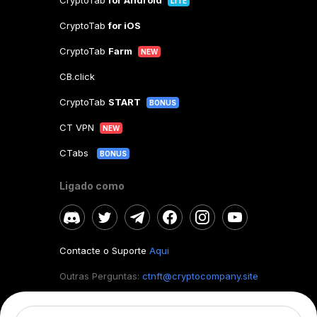
CryptoTab
for Android
LITE
CryptoTab
for iOS
CryptoTab
Farm
NEW
CB.click
CryptoTab
START
BONUS
CT VPN
NEW
CTabs
BONUS
Ligado como
Contacte o Suporte
Aqui
Outras Perguntas:
ctnft@cryptocompany.site