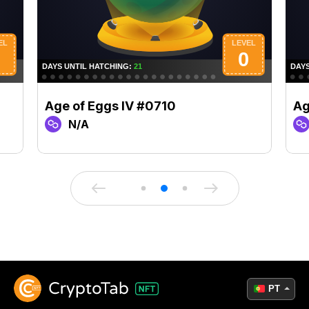
Age of Eggs IV #0710
Ag
N/A
PT