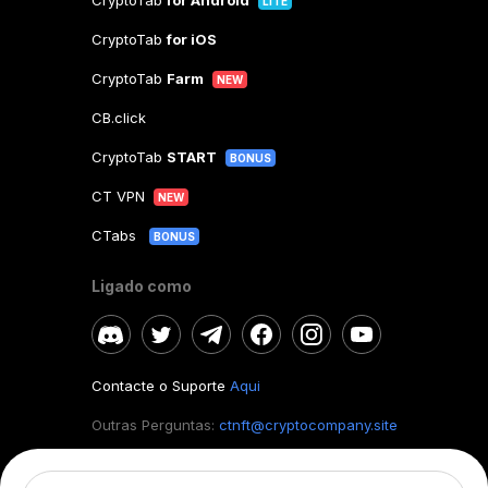
CryptoTab
for Android
LITE
CryptoTab
for iOS
CryptoTab
Farm
NEW
CB.click
CryptoTab
START
BONUS
CT VPN
NEW
CTabs
BONUS
Ligado como
Contacte o Suporte
Aqui
Outras Perguntas:
ctnft@cryptocompany.site