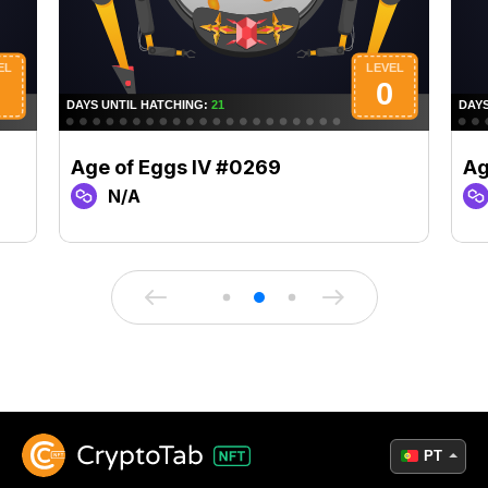
Age of Eggs IV #0269
Ag
N/A
PT