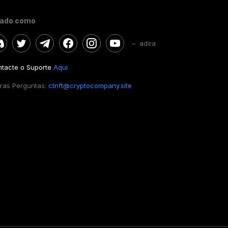
gado como
– adira
tacte o Suporte
Aqui
ras Perguntas:
ctnft@cryptocompany.site