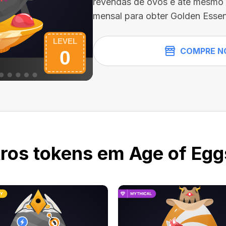
revendas de ovos e até mesmo 
mensal para obter Golden Essen
COMPRE N
ros tokens em Age of Egg