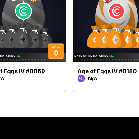
f Eggs IV #0069
Age of Eggs IV #0180
/A
N/A