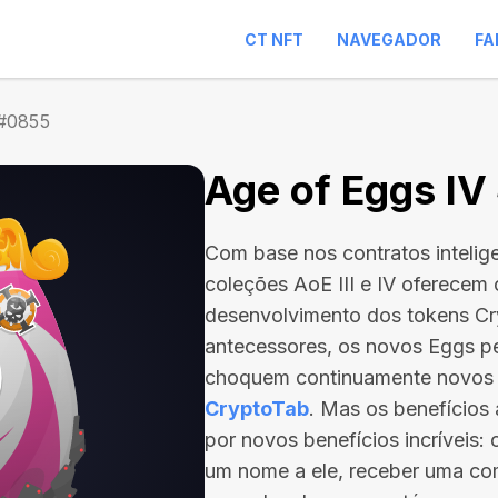
CT NFT
NAVEGADOR
FA
 #0855
Age of Eggs I
Com base nos contratos intelig
coleções AoE III e IV oferecem
desenvolvimento dos tokens C
antecessores, os novos Eggs p
choquem continuamente novos
CryptoTab
. Mas os benefício
por novos benefícios incríveis:
um nome a ele, receber uma com