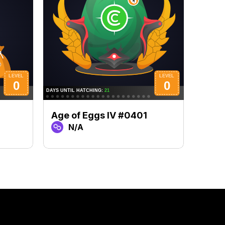
Age of Eggs IV #0401
Age 
N/A
N