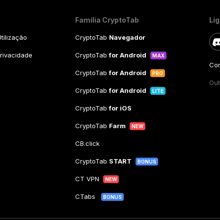
Família CryptoTab
Li
tilização
CryptoTab
Navegador
Privacidade
CryptoTab
for Android
MAX
Con
CryptoTab
for Android
PRO
Out
CryptoTab
for Android
LITE
CryptoTab
for iOS
CryptoTab
Farm
NEW
CB.click
CryptoTab
START
BONUS
CT VPN
NEW
CTabs
BONUS