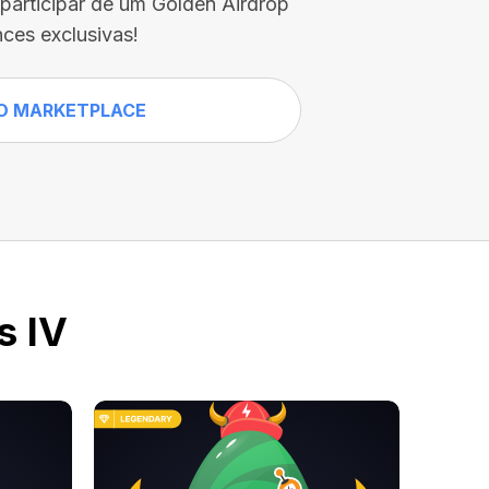
participar de um Golden Airdrop
ces exclusivas!
O MARKETPLACE
s IV