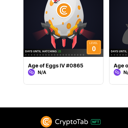
Age of Eggs IV #0865
Age o
N/A
N