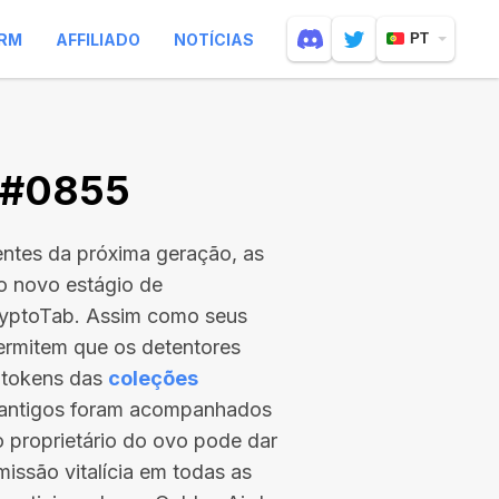
RM
AFFILIADO
NOTÍCIAS
PT
V #0855
entes da próxima geração, as
 o novo estágio de
ryptoTab. Assim como seus
ermitem que os detentores
 tokens das
coleções
s antigos foram acompanhados
 o proprietário do ovo pode dar
issão vitalícia em todas as