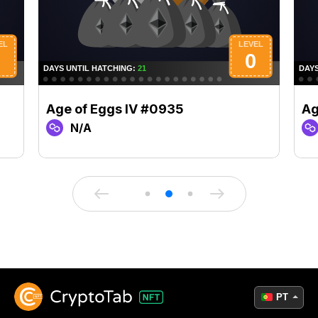
Age of Eggs IV #0935
Ag
N/A
PT