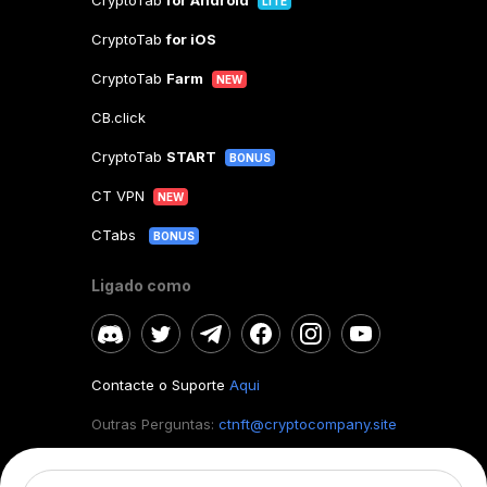
CryptoTab
for Android
LITE
CryptoTab
for iOS
CryptoTab
Farm
NEW
CB.click
CryptoTab
START
BONUS
CT VPN
NEW
CTabs
BONUS
Ligado como
Contacte o Suporte
Aqui
Outras Perguntas:
ctnft@cryptocompany.site