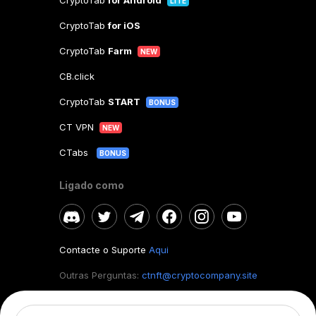
CryptoTab
for Android
LITE
CryptoTab
for iOS
CryptoTab
Farm
NEW
CB.click
CryptoTab
START
BONUS
CT VPN
NEW
CTabs
BONUS
Ligado como
Contacte o Suporte
Aqui
Outras Perguntas:
ctnft@cryptocompany.site