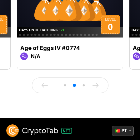
Age of Eggs IV #0774
Ag
N/A
PT