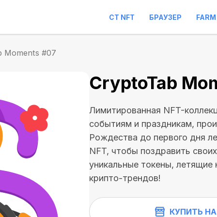
CT NFT
БРАУЗЕР
FARM
b Moments #07
CryptoTab Mo
Лимитированная NFT-коллекц
событиям и праздникам, прои
Рождества до первого дня ле
NFT, чтобы поздравить своих
уникальные токены, летящие 
крипто-трендов!
КУПИТЬ НА