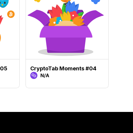
#05
CryptoTab Moments #04
Cryp
N/A
N