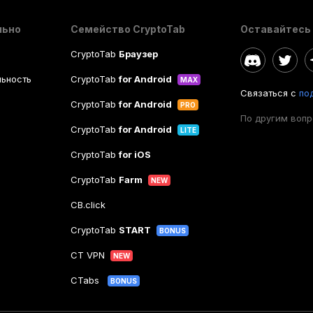
льно
Семейство CryptoTab
Оставайтесь 
CryptoTab
Браузер
ьность
CryptoTab
for Android
MAX
Связаться с
по
CryptoTab
for Android
PRO
По другим воп
CryptoTab
for Android
LITE
CryptoTab
for iOS
CryptoTab
Farm
NEW
CB.click
CryptoTab
START
BONUS
CT VPN
NEW
CTabs
BONUS