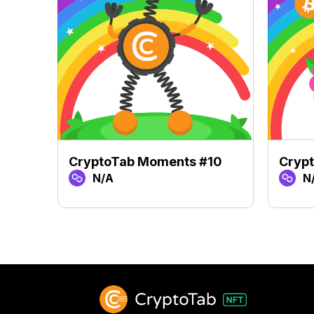
CryptoTab Moments #10
Cryp
N/A
N