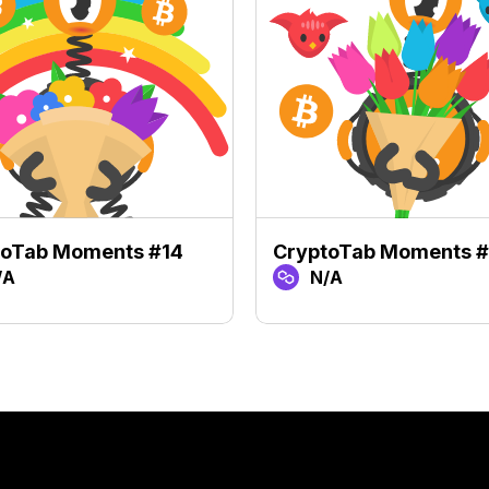
toTab Moments #14
CryptoTab Moments 
/A
N/A