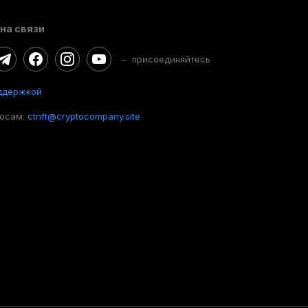
на связи
– присоединяйтесь
ддержкой
росам:
ctnft@cryptocompany.site