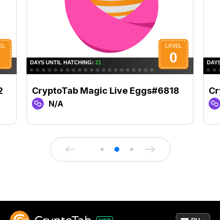
2
CryptoTab Magic Live Eggs#6818
Cr
N/A