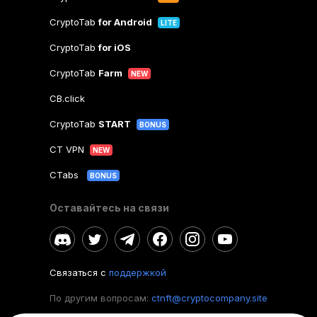
CryptoTab
for Android
LITE
CryptoTab
for iOS
CryptoTab
Farm
NEW
CB.click
CryptoTab
START
BONUS
CT VPN
NEW
CTabs
BONUS
Оставайтесь на связи
Связаться с
поддержкой
По другим вопросам:
ctnft@cryptocompany.site