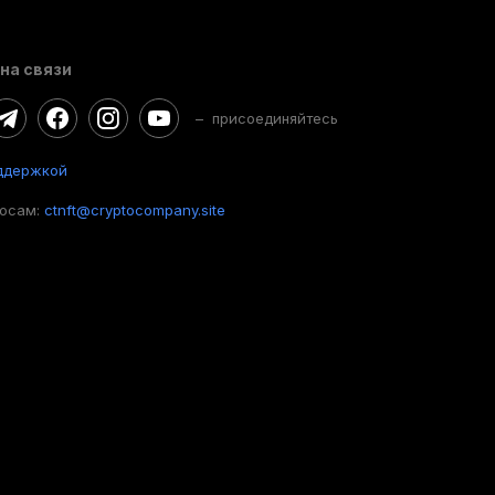
на связи
– присоединяйтесь
ддержкой
росам:
ctnft@cryptocompany.site