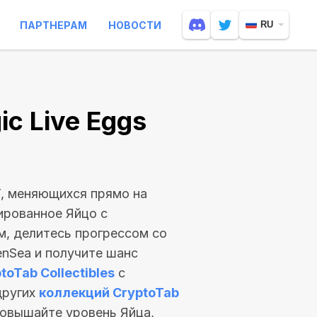
ПАРТНЕРАМ
НОВОСТИ
RU
c Live Eggs
T, меняющихся прямо на
ированное Яйцо с
, делитесь прогрессом со
nSea и получите шанс
toTab Collectibles
с
других
коллекций CryptoTab
Повышайте уровень Яйца,