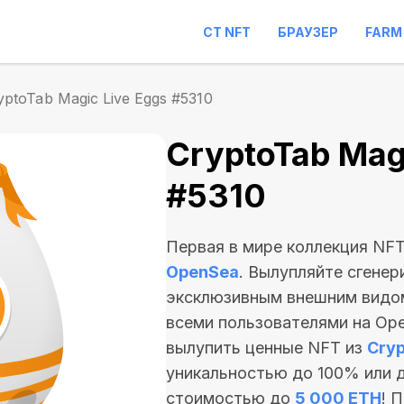
CT NFT
БРАУЗЕР
FARM
yptoTab Magic Live Eggs #5310
CryptoTab Magi
#5310
Первая в мире коллекция NF
OpenSea
. Вылупляйте сгенер
эксклюзивным внешним видом
всеми пользователями на Ope
вылупить ценные NFT из
Cryp
уникальностью до 100% или 
стоимостью до
5 000 ETH
! 