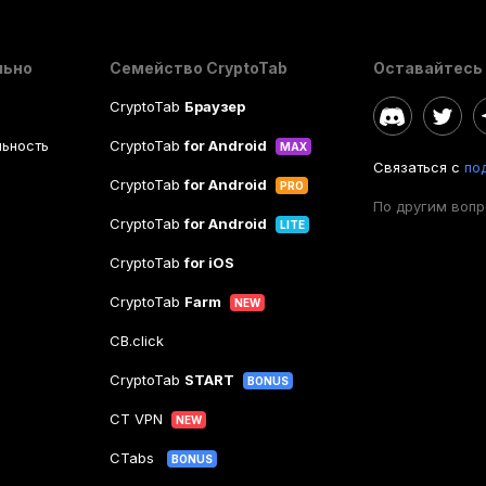
льно
Семейство CryptoTab
Оставайтесь 
CryptoTab
Браузер
ьность
CryptoTab
for Android
MAX
Связаться с
по
CryptoTab
for Android
PRO
По другим воп
CryptoTab
for Android
LITE
CryptoTab
for iOS
CryptoTab
Farm
NEW
CB.click
CryptoTab
START
BONUS
CT VPN
NEW
CTabs
BONUS