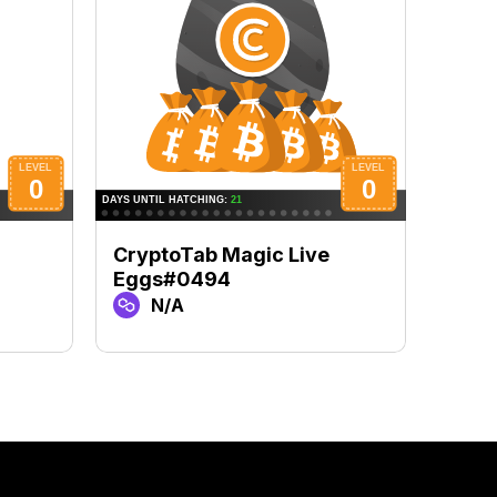
CryptoTab Magic Live
Cryp
Eggs#0494
Egg
N/A
N