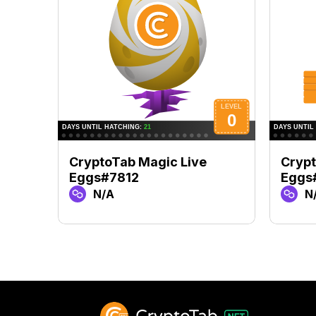
CryptoTab Magic Live
Crypt
Eggs#7812
Eggs
N/A
N