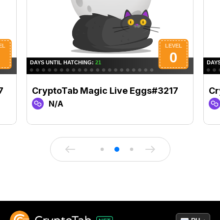
7
CryptoTab Magic Live Eggs#3217
Cr
N/A