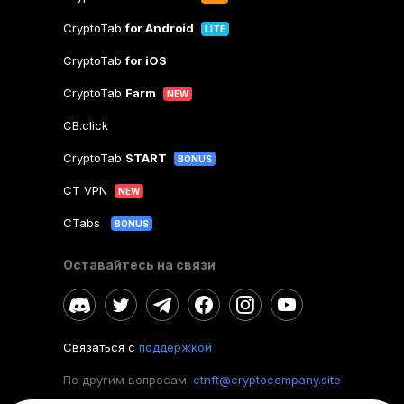
CryptoTab
for Android
LITE
CryptoTab
for iOS
CryptoTab
Farm
NEW
CB.click
CryptoTab
START
BONUS
CT VPN
NEW
CTabs
BONUS
Оставайтесь на связи
Связаться с
поддержкой
По другим вопросам:
ctnft@cryptocompany.site