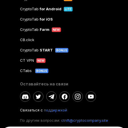
CryptoTab
for Android
LITE
CryptoTab
for iOS
CryptoTab
Farm
NEW
CB.click
CryptoTab
START
BONUS
CT VPN
NEW
CTabs
BONUS
Оставайтесь на связи
Связаться с
поддержкой
По другим вопросам:
ctnft@cryptocompany.site