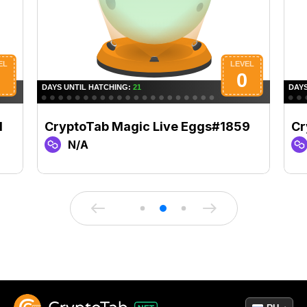
1
CryptoTab Magic Live Eggs#1859
Cr
N/A