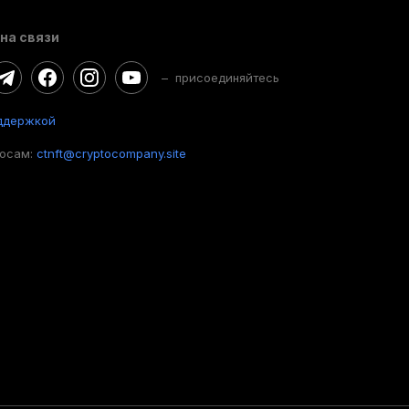
на связи
– присоединяйтесь
ддержкой
росам:
ctnft@cryptocompany.site