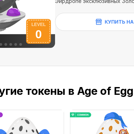
Эйрдропе эксклюзивных Золо
КУПИТЬ НА
гие токены в Age of Eggs