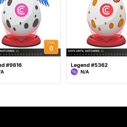
nd #9816
Legend #5362
/A
N/A