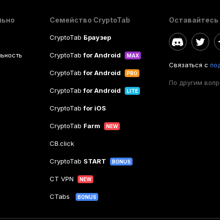
льно
Семейство CryptoTab
Оставайтесь 
CryptoTab
Браузер
ьность
CryptoTab
for Android
MAX
Связаться с
по
CryptoTab
for Android
PRO
По другим воп
CryptoTab
for Android
LITE
CryptoTab
for iOS
CryptoTab
Farm
NEW
CB.click
CryptoTab
START
BONUS
CT VPN
NEW
CTabs
BONUS