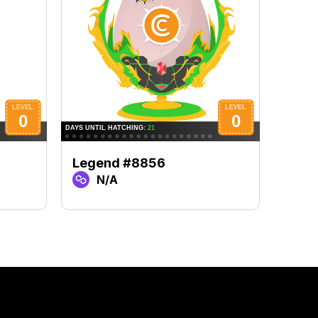
Legend #8856
Lege
N/A
N