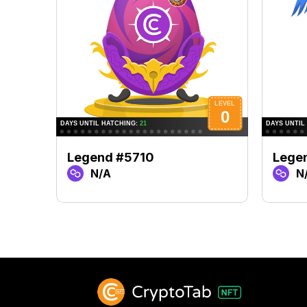
Legend #5710
Lege
N/A
N