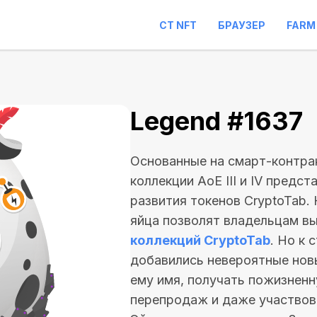
CT NFT
БРАУЗЕР
FARM
Legend #1637
Основанные на смарт-контрак
коллекции AoE III и IV предс
развития токенов CryptoTab.
яйца позволят владельцам вы
коллекций CryptoTab
. Но к
добавились невероятные нов
ему имя, получать пожизнен
перепродаж и даже участво