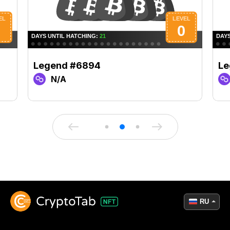
Legend #6894
Le
N/A
RU