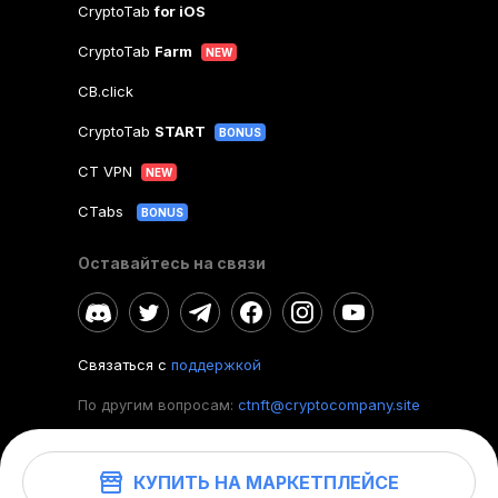
CryptoTab
for iOS
CryptoTab
Farm
NEW
CB.click
CryptoTab
START
BONUS
CT VPN
NEW
CTabs
BONUS
Оставайтесь на связи
Связаться с
поддержкой
По другим вопросам:
ctnft@cryptocompany.site
КУПИТЬ НА МАРКЕТПЛЕЙСЕ