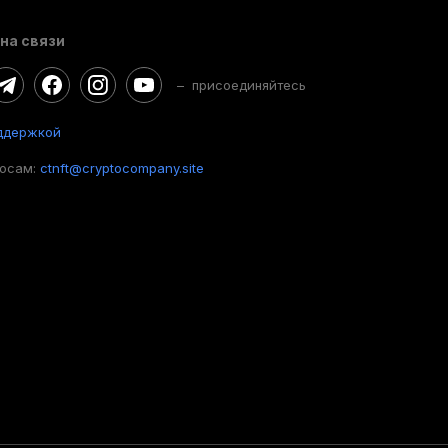
на связи
– присоединяйтесь
ддержкой
росам:
ctnft@cryptocompany.site