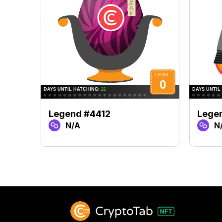
Legend #4412
Lege
N/A
N