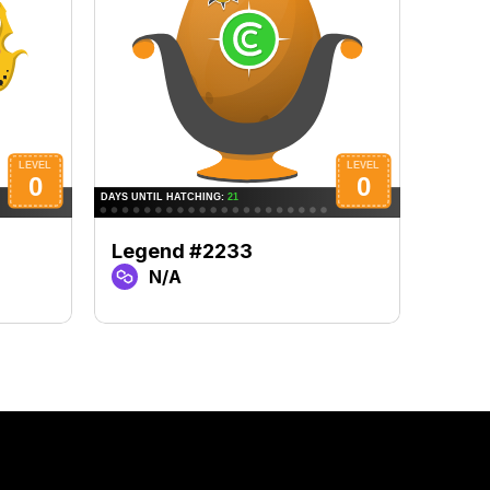
Legend #2233
Lege
N/A
N