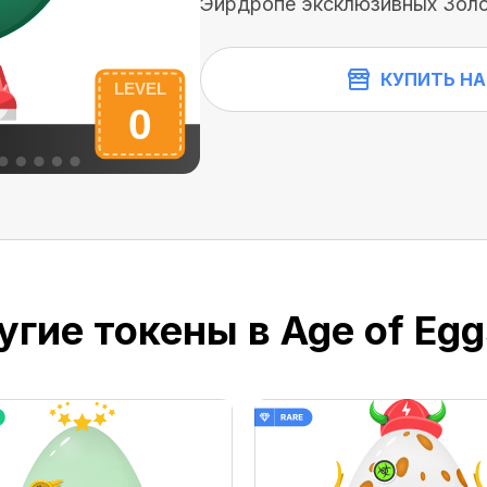
Эйрдропе эксклюзивных Золо
КУПИТЬ НА
гие токены в Age of Eggs