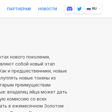
ПАРТНЕРАМ
НОВОСТИ
RU
тах нового поколения,
тавляют собой новый этап
 Как и предшественники, новые
луплять новые токены из
 старым преимуществам
ые: владелец яйца может дать
ную комиссию со всех
вать в ежемесячном Золотом