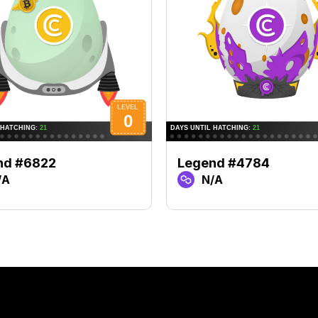
nd #6822
Legend #4784
/A
N/A