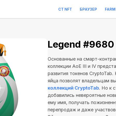
CT NFT
БРАУЗЕР
FARM
Legend #9680
Основанные на смарт-контрак
коллекции AoE III и IV предс
развития токенов CryptoTab.
яйца позволят владельцам вы
коллекций CryptoTab
. Но к
добавились невероятные нов
ему имя, получать пожизнен
перепродаж и даже участво