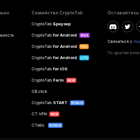
льно
Семейство CryptoTab
Оставайтесь 
CryptoTab
Браузер
ьность
CryptoTab
for Android
MAX
Связаться с
по
CryptoTab
for Android
PRO
По другим воп
CryptoTab
for Android
LITE
CryptoTab
for iOS
CryptoTab
Farm
NEW
CB.click
CryptoTab
START
BONUS
CT VPN
NEW
CTabs
BONUS