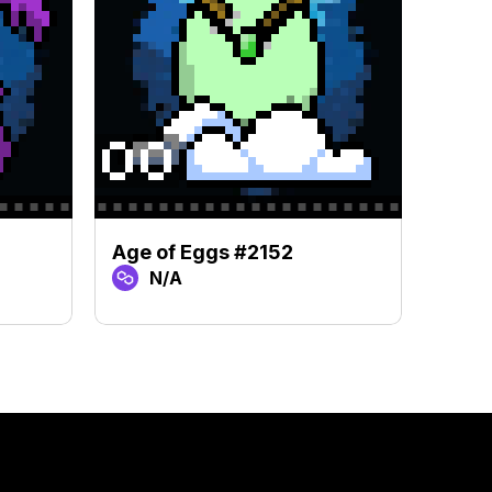
Age of Eggs #2152
Age 
N/A
N