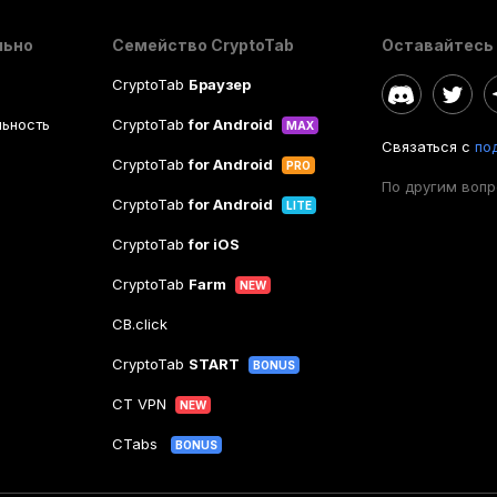
льно
Семейство CryptoTab
Оставайтесь 
CryptoTab
Браузер
ьность
CryptoTab
for Android
MAX
Связаться с
по
CryptoTab
for Android
PRO
По другим воп
CryptoTab
for Android
LITE
CryptoTab
for iOS
CryptoTab
Farm
NEW
CB.click
CryptoTab
START
BONUS
CT VPN
NEW
CTabs
BONUS