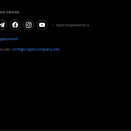
на связи
– присоединяйтесь
ддержкой
росам:
ctnft@cryptocompany.site