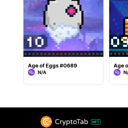
Age of Eggs #0689
Age 
N/A
N