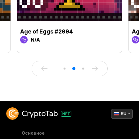
Age of Eggs #2994
Ag
N/A
RU
Основное