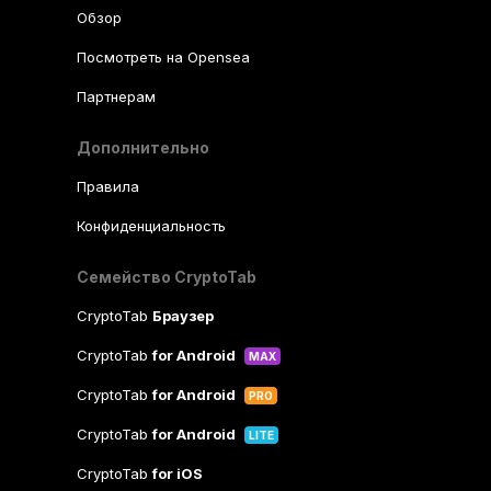
Обзор
Посмотреть на Opensea
Партнерам
Дополнительно
Правила
Конфиденциальность
Семейство CryptoTab
CryptoTab
Браузер
CryptoTab
for Android
MAX
CryptoTab
for Android
PRO
CryptoTab
for Android
LITE
CryptoTab
for iOS