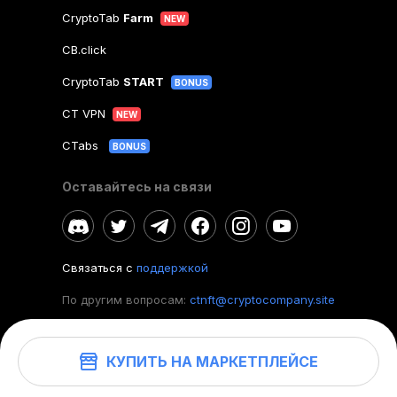
CryptoTab
Farm
NEW
CB.click
CryptoTab
START
BONUS
CT VPN
NEW
CTabs
BONUS
Оставайтесь на связи
Связаться с
поддержкой
По другим вопросам:
ctnft@cryptocompany.site
КУПИТЬ НА МАРКЕТПЛЕЙСЕ
©
2026
. CryptoTab NFT.
Все права защищены.