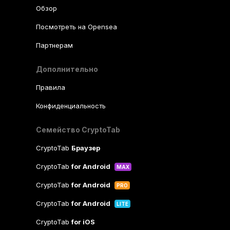
Обзор
Посмотреть на Opensea
Партнерам
Дополнительно
Правила
Конфиденциальность
Семейство CryptoTab
CryptoTab
Браузер
CryptoTab
for Android
MAX
CryptoTab
for Android
PRO
CryptoTab
for Android
LITE
CryptoTab
for iOS