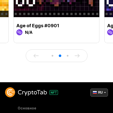
Age of Eggs #0901
Ag
N/A
RU
Основное