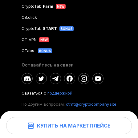
CryptoTab
Farm
NEW
CB.click
CryptoTab
START
BONUS
CT VPN
NEW
CTabs
BONUS
Оставайтесь на связи
Связаться с
поддержкой
По другим вопросам:
ctnft@cryptocompany.site
КУПИТЬ НА МАРКЕТПЛЕЙСЕ
©
2026
. CryptoTab NFT.
Все права защищены.