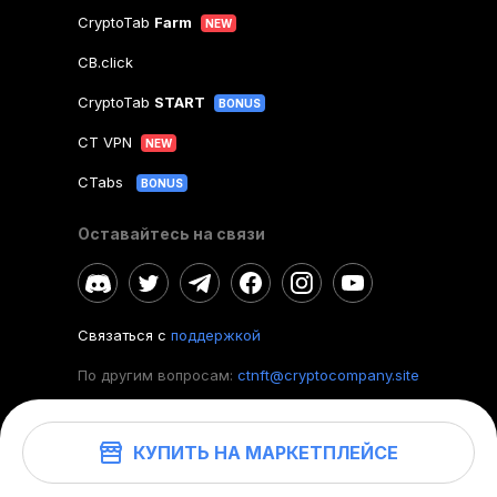
CryptoTab
Farm
NEW
CB.click
CryptoTab
START
BONUS
CT VPN
NEW
CTabs
BONUS
Оставайтесь на связи
Связаться с
поддержкой
По другим вопросам:
ctnft@cryptocompany.site
КУПИТЬ НА МАРКЕТПЛЕЙСЕ
©
2026
. CryptoTab NFT.
Все права защищены.