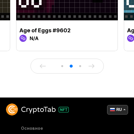
Age of Eggs #9602
Ag
N/A
RU
Основное