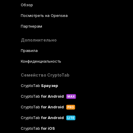
Обзор
Посмотреть на Opensea
Партнерам
Дополнительно
Правила
Конфиденциальность
Семейство CryptoTab
CryptoTab
Браузер
CryptoTab
for Android
MAX
CryptoTab
for Android
PRO
CryptoTab
for Android
LITE
CryptoTab
for iOS