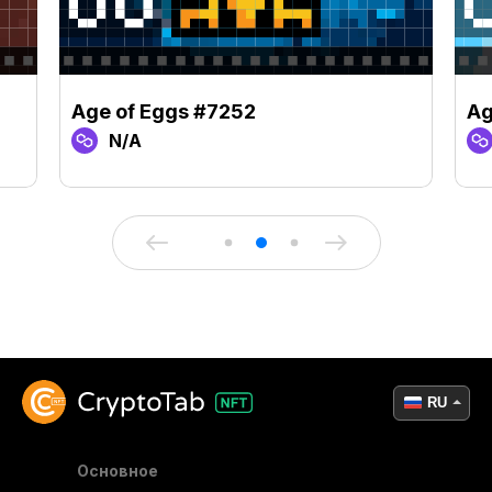
Age of Eggs #7252
Ag
N/A
RU
Основное