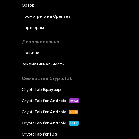
Обзор
Посмотреть на Opensea
Партнерам
Дополнительно
Правила
Конфиденциальность
Семейство CryptoTab
CryptoTab
Браузер
CryptoTab
for Android
MAX
CryptoTab
for Android
PRO
CryptoTab
for Android
LITE
CryptoTab
for iOS