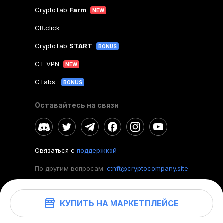
CryptoTab
Farm
NEW
CB.click
CryptoTab
START
BONUS
CT VPN
NEW
CTabs
BONUS
Оставайтесь на связи
Связаться с
поддержкой
По другим вопросам:
ctnft@cryptocompany.site
КУПИТЬ НА МАРКЕТПЛЕЙСЕ
©
2026
. CryptoTab NFT.
Все права защищены.