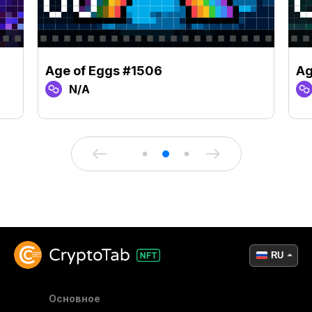
Age of Eggs #1506
Ag
N/A
RU
Основное