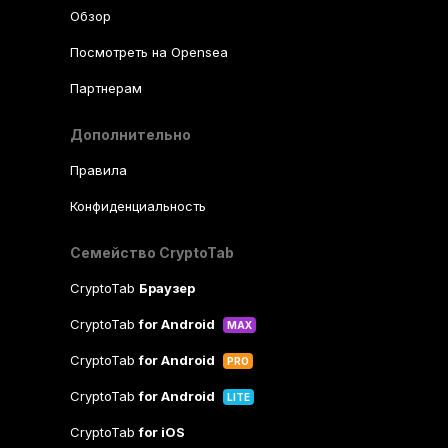
Обзор
Посмотреть на Opensea
Партнерам
Дополнительно
Правила
Конфиденциальность
Семейство CryptoTab
CryptoTab
Браузер
CryptoTab
for Android
MAX
CryptoTab
for Android
PRO
CryptoTab
for Android
LITE
CryptoTab
for iOS