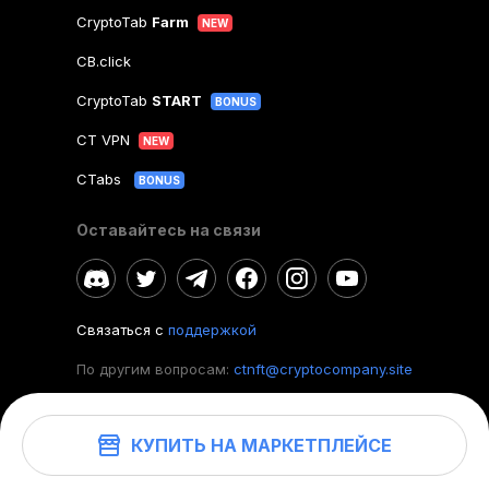
CryptoTab
Farm
NEW
CB.click
CryptoTab
START
BONUS
CT VPN
NEW
CTabs
BONUS
Оставайтесь на связи
Связаться с
поддержкой
По другим вопросам:
ctnft@cryptocompany.site
КУПИТЬ НА МАРКЕТПЛЕЙСЕ
©
2026
. CryptoTab NFT.
Все права защищены.