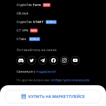
CryptoTab
Farm
NEW
CB.click
CryptoTab
START
BONUS
CT VPN
NEW
CTabs
BONUS
Оставайтесь на связи
Связаться с
поддержкой
По другим вопросам:
ctnft@cryptocompany.site
КУПИТЬ НА МАРКЕТПЛЕЙСЕ
©
2026
. CryptoTab NFT.
Все права защищены.