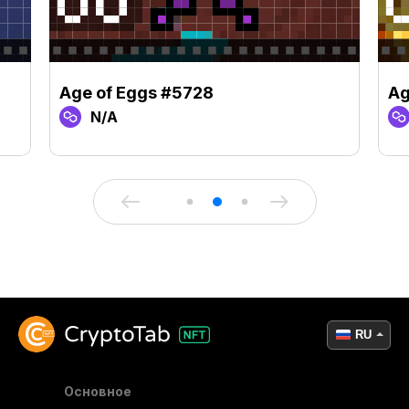
Age of Eggs #5728
Ag
N/A
RU
Основное