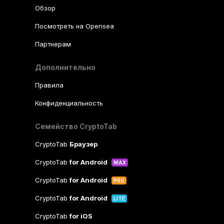
Обзор
Посмотреть на Opensea
Партнерам
Дополнительно
Правила
Конфиденциальность
Семейство CryptoTab
CryptoTab
Браузер
CryptoTab
for Android
MAX
CryptoTab
for Android
PRO
CryptoTab
for Android
LITE
CryptoTab
for iOS