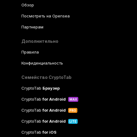
Обзор
Посмотреть на Opensea
Партнерам
Дополнительно
Правила
Конфиденциальность
Семейство CryptoTab
CryptoTab
Браузер
CryptoTab
for Android
MAX
CryptoTab
for Android
PRO
CryptoTab
for Android
LITE
CryptoTab
for iOS