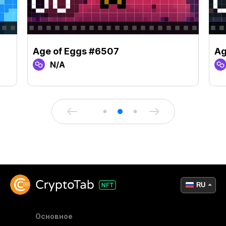
Age of Eggs #6507
Ag
N/A
RU
Основное