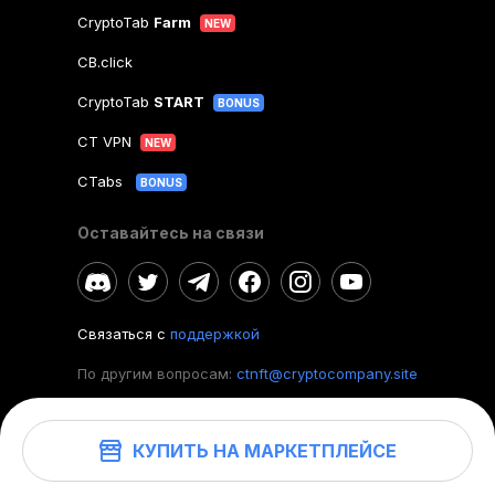
CryptoTab
Farm
NEW
CB.click
CryptoTab
START
BONUS
CT VPN
NEW
CTabs
BONUS
Оставайтесь на связи
Связаться с
поддержкой
По другим вопросам:
ctnft@cryptocompany.site
КУПИТЬ НА МАРКЕТПЛЕЙСЕ
©
2026
. CryptoTab NFT.
Все права защищены.