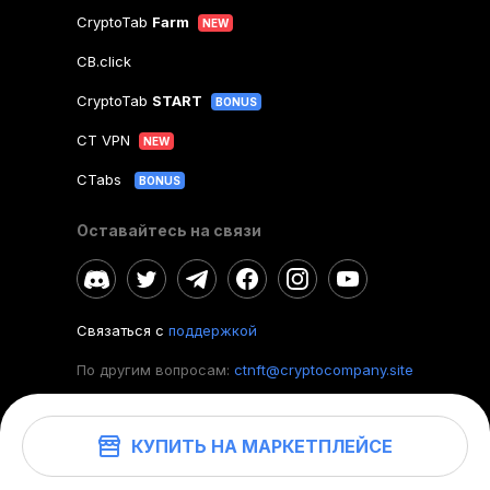
CryptoTab
Farm
NEW
CB.click
CryptoTab
START
BONUS
CT VPN
NEW
CTabs
BONUS
Оставайтесь на связи
Связаться с
поддержкой
По другим вопросам:
ctnft@cryptocompany.site
КУПИТЬ НА МАРКЕТПЛЕЙСЕ
©
2026
. CryptoTab NFT.
Все права защищены.