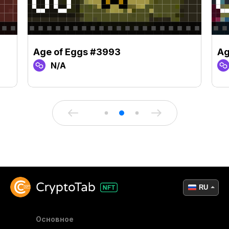
Age of Eggs #3993
Ag
N/A
RU
Основное