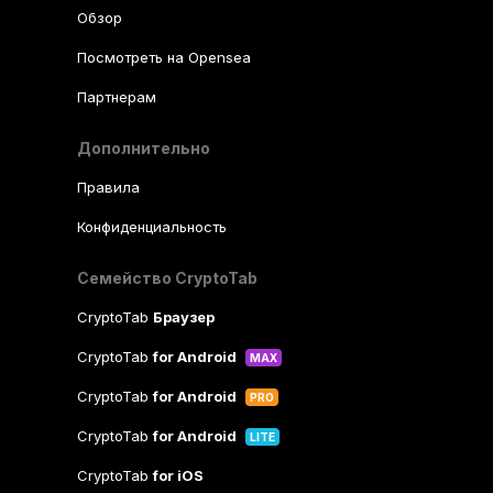
Обзор
Посмотреть на Opensea
Партнерам
Дополнительно
Правила
Конфиденциальность
Семейство CryptoTab
CryptoTab
Браузер
CryptoTab
for Android
MAX
CryptoTab
for Android
PRO
CryptoTab
for Android
LITE
CryptoTab
for iOS