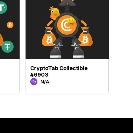
CryptoTab Collectible
Crypt
#6903
#97
N/A
N