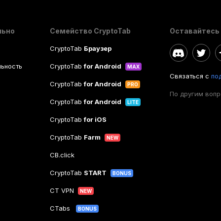
льно
Семейство CryptoTab
Оставайтесь 
CryptoTab
Браузер
ьность
CryptoTab
for Android
MAX
Связаться с
по
CryptoTab
for Android
PRO
По другим воп
CryptoTab
for Android
LITE
CryptoTab
for iOS
CryptoTab
Farm
NEW
CB.click
CryptoTab
START
BONUS
CT VPN
NEW
CTabs
BONUS