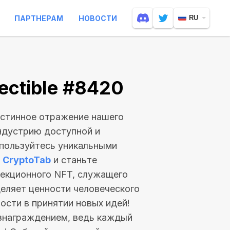
ПАРТНЕРАМ
НОВОСТИ
RU
ectible #8420
 истинное отражение нашего
ндустрию доступной и
спользуйтесь уникальными
ы
CryptoTab
и станьте
лекционного NFT, служащего
деляет ценности человеческого
ости в принятии новых идей!
знаграждением, ведь каждый