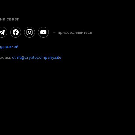
на связи
– присоединяйтесь
ддержкой
росам:
ctnft@cryptocompany.site