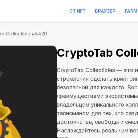
CT NFT
БРАУЗЕР
FARM
b Collectible #8420
CryptoTab Coll
CryptoTab Collectibles — это
стремления сделать криптои
безопасной для каждого. Во
преимуществами экосистем
владельцем уникального кол
талисманом для тех, кто раз
достоинства, свободы и смел
Наслаждайтесь реальным во