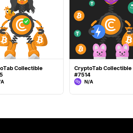
oTab Collectible
CryptoTab Collectible
5
#7514
/A
N/A