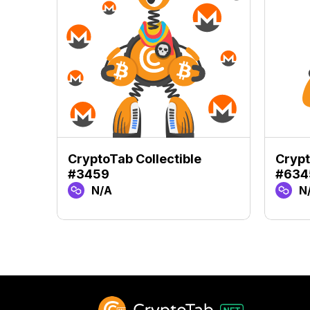
CryptoTab Collectible
Crypt
#3459
#634
N/A
N