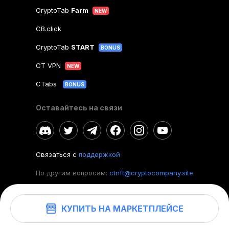
CryptoTab
Farm
NEW
CB.click
CryptoTab
START
BONUS
CT VPN
NEW
CTabs
BONUS
Оставайтесь на связи
Связаться с
поддержкой
По другим вопросам:
ctnft@cryptocompany.site
КУПИТЬ НА МАРКЕТПЛЕЙСЕ
©
2026
. CryptoTab NFT.
Все права защищены.