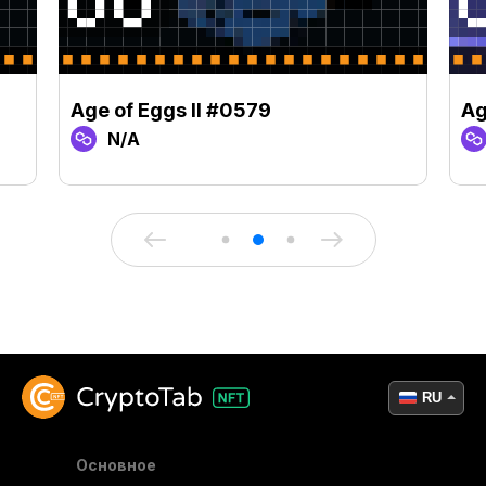
Age of Eggs II #0579
Ag
N/A
RU
Основное