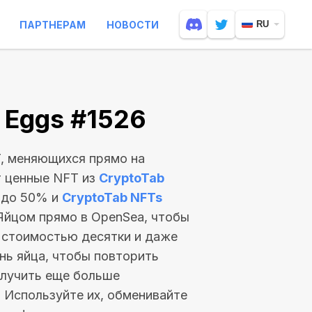
ПАРТНЕРАМ
НОВОСТИ
RU
e Eggs #1526
T, меняющихся прямо на
т ценные NFT из
CryptoTab
 до 50% и
CryptoTab NFTs
 Яйцом прямо в OpenSea, чтобы
T стоимостью
десятки и даже
нь яйца, чтобы повторить
олучить еще больше
! Используйте их, обменивайте