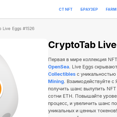
CT NFT
БРАУЗЕР
FARM
 Live Eggs #1526
CryptoTab Liv
Первая в мире коллекция NF
OpenSea
. Live Eggs скрываю
Collectibles
с уникальностью
Mining
. Взаимодействуйте с
получить шанс вылупить NF
сотни ETH
. Повышайте урове
процесс, и увеличить шанс п
уникальных и ценных токенов