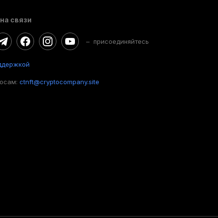
на связи
– присоединяйтесь
ддержкой
росам:
ctnft@cryptocompany.site