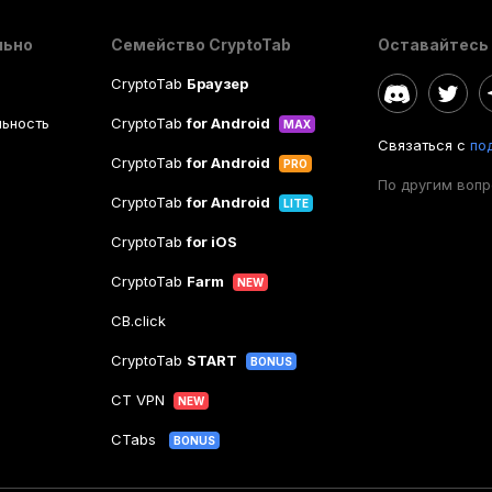
льно
Семейство CryptoTab
Оставайтесь 
CryptoTab
Браузер
ьность
CryptoTab
for Android
MAX
Связаться с
по
CryptoTab
for Android
PRO
По другим воп
CryptoTab
for Android
LITE
CryptoTab
for iOS
CryptoTab
Farm
NEW
CB.click
CryptoTab
START
BONUS
CT VPN
NEW
CTabs
BONUS