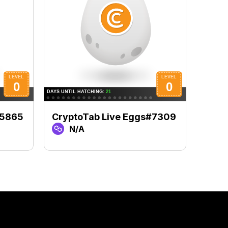
#5865
CryptoTab Live Eggs#7309
Cryp
N/A
N