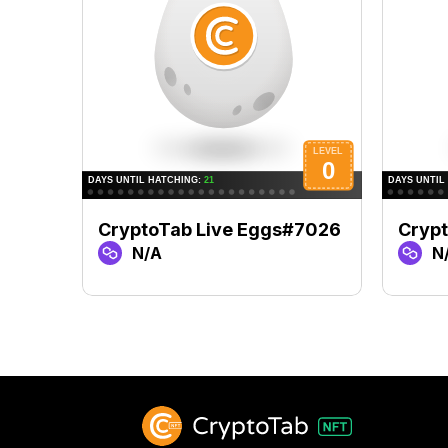
CryptoTab Live Eggs#7026
Crypt
N/A
N