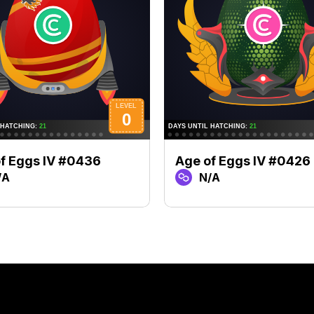
f Eggs IV #0436
Age of Eggs IV #0426
/A
N/A