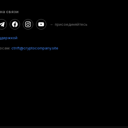
на связи
– присоединяйтесь
ддержкой
росам:
ctnft@cryptocompany.site