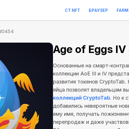
CT NFT
БРАУЗЕР
FARM
 #0454
Age of Eggs I
Основанные на смарт-контрак
коллекции AoE III и IV предс
развития токенов CryptoTab.
яйца позволят владельцам вы
коллекций CryptoTab
. Но к
добавились невероятные нов
ему имя, получать пожизнен
перепродаж и даже участво