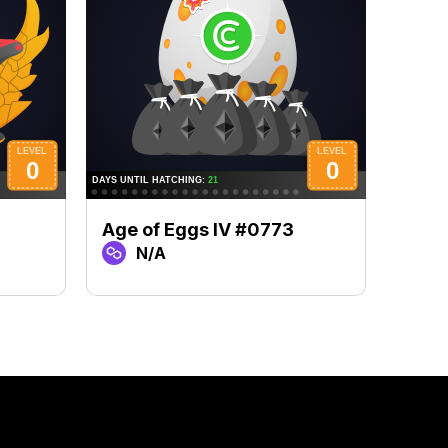
Age of Eggs IV #0773
Age 
N/A
N