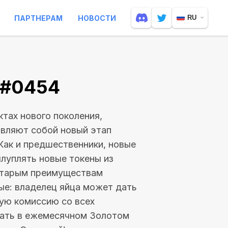
ПАРТНЕРАМ
НОВОСТИ
RU
V #0454
тах нового поколения,
тавляют собой новый этап
 Как и предшественники, новые
луплять новые токены из
 старым преимуществам
ые: владелец яйца может дать
ную комиссию со всех
вать в ежемесячном Золотом