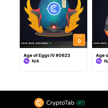
Age of Eggs IV #0623
Age o
N/A
N