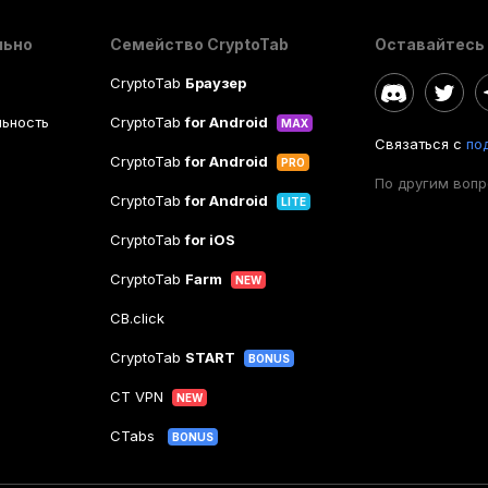
льно
Семейство CryptoTab
Оставайтесь 
CryptoTab
Браузер
ьность
CryptoTab
for Android
MAX
Связаться с
по
CryptoTab
for Android
PRO
По другим воп
CryptoTab
for Android
LITE
CryptoTab
for iOS
CryptoTab
Farm
NEW
CB.click
CryptoTab
START
BONUS
CT VPN
NEW
CTabs
BONUS