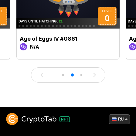
Age of Eggs IV #0861
Ag
N/A
RU