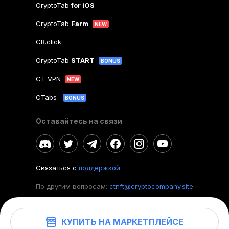
CryptoTab
for iOS
CryptoTab
Farm
NEW
CB.click
CryptoTab
START
BONUS
CT VPN
NEW
CTabs
BONUS
Оставайтесь на связи
Связаться с
поддержкой
По другим вопросам:
ctnft@cryptocompany.site
КУПИТЬ НА МАРКЕТПЛЕЙСЕ