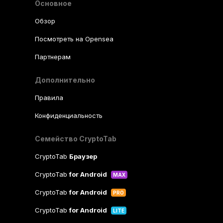
Основное
Обзор
Посмотреть на Opensea
Партнерам
Дополнительно
Правила
Конфиденциальность
Семейство CryptoTab
CryptoTab
Браузер
CryptoTab
for Android
MAX
CryptoTab
for Android
PRO
CryptoTab
for Android
LITE